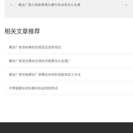
螺丝厂家介绍变焦镜头螺钉松动该怎么处理
<
<
相关文章推荐
螺丝厂家非标螺丝的类型及适用场合
螺丝厂家组合螺丝生锈的问题要怎么处理？
螺丝厂家铰链螺丝厂家螺丝的材料选取和加工方法
不锈钢螺丝非标螺丝的运用和特点