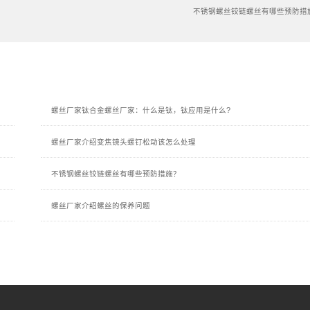
不锈钢螺丝铰链螺丝有哪些预防措
螺丝厂家钛合金螺丝厂家：什么是钛，钛应用是什么?
螺丝厂家介绍变焦镜头螺钉松动该怎么处理
不锈钢螺丝铰链螺丝有哪些预防措施？
螺丝厂家介绍螺丝的保养问题