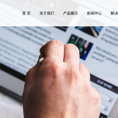
首 页
关于我们
产品展示
新闻中心
解
公司风采
不锈钢紧固件系列
公司新闻
风电塔
资质证书
低碳钢与高强度紧固件系列
行业新闻
管廊行
铜紧固件系列
常见问题
通讯设
钛紧固件系列
薄板连
尼龙塑料紧固件系列
水处理
非标类紧固件系列
商用车
光伏行