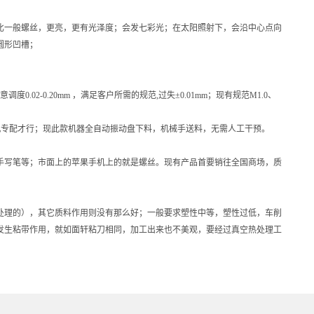
比一般螺丝，更亮，更有光泽度；会发七彩光；在太阳照射下，会沿中心点向
圆形凹槽；
。
02-0.20mm ，满足客户所需的规范,过失±0.01mm；现有规范M1.0、
机专配才行；现此款机器全自动振动盘下料，机械手送料，无需人工干预。
、手写笔等；市面上的苹果手机上的就是螺丝。现有产品首要销往全国商场，质
做表面处理的），其它质料作用则没有那么好；一般要求塑性中等，塑性过低，车削
发生粘带作用，就如面轩粘刀相同，加工出来也不美观，要经过真空热处理工