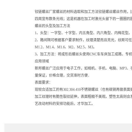
铰链螺丝厂家螺丝的材料选取和加工方法铰链螺丝螺丝作用，
四周宣布数条光线；这是机器在加工时激光头留下的一圈圈的
螺丝的头型及加工方法
1、头型：一字型、十字型、内五角型、内六角型、内梅花型
2、路间隔可根据客户要求制作，纹理清楚而且亮光，纹距可任意调度0.
M1.2、M1.4、M1.6、M2、M2.5、M3。
3、加工方法：将成形后螺丝头使用CNC车车床加工成路，专
应用领域
新邦螺丝广泛应用于电子工作，如相机、手机、电脑、MP3
量保证，价格合理，交货准时方便．
表面要求：
现较合适加工的有302.304.410不锈钢螺丝（也有碳钢再
加工纹理时有脆性裂纹延伸，表面粗糙不美观。塑性太高则会
艺改动材料的安排功能后，才华加工。