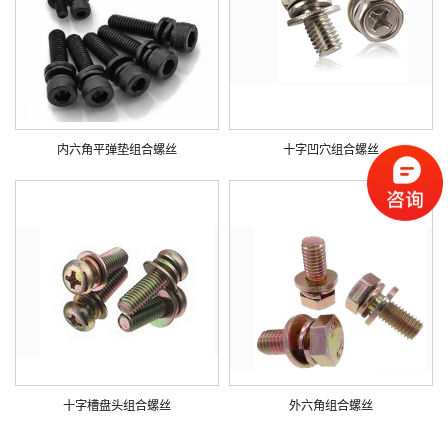
内六角平弹垫组合螺丝
十字凹穴组合螺丝
十字槽盘头组合螺丝
外六角组合螺丝