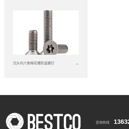
沉头内六角梅花槽防盗螺钉
→
1363
咨询热线