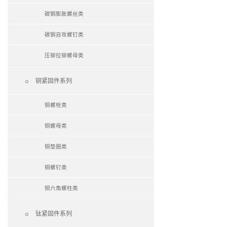
碳钢膨胀螺丝类
碳钢自攻螺钉类
压铆拉铆螺母类

铜紧固件系列
铜螺栓类
铜螺母类
铜垫圈类
铜螺钉类
铜六角螺柱类

钛紧固件系列