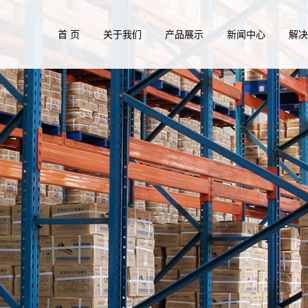
首 页
关于我们
产品展示
新闻中心
解
公司风采
不锈钢紧固件系列
公司新闻
风电塔
资质证书
低碳钢与高强度紧固件系列
行业新闻
管廊行
铜紧固件系列
常见问题
通讯设
钛紧固件系列
薄板连
尼龙塑料紧固件系列
水处理
非标类紧固件系列
商用车
光伏行