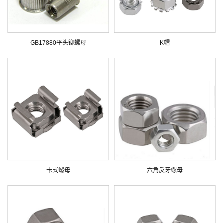
GB17880平头铆螺母
K帽
卡式螺母
六角反牙螺母