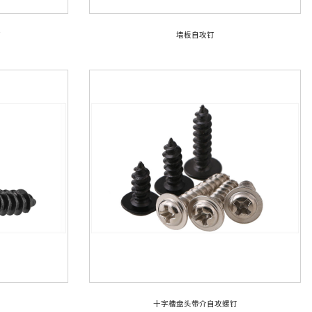
钉
墙板自攻钉
十字槽盘头带介自攻螺钉