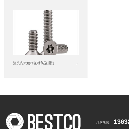
沉头内六角梅花槽防盗螺钉
→
1363
咨询热线