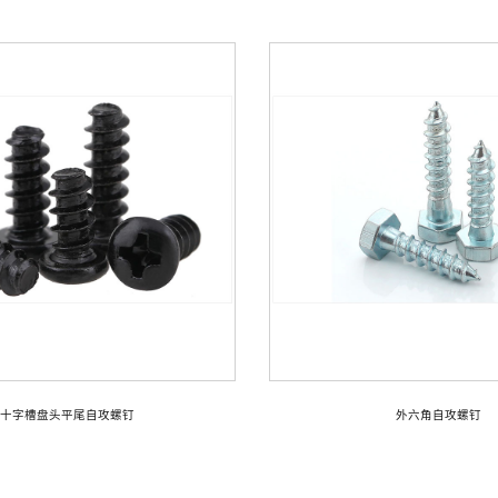
十字槽盘头平尾自攻螺钉
外六角自攻螺钉