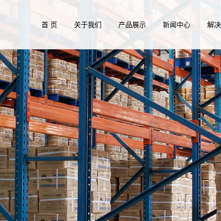
首 页
关于我们
产品展示
新闻中心
解
公司风采
不锈钢紧固件系列
公司新闻
风电塔
资质证书
低碳钢与高强度紧固件系列
行业新闻
管廊行
铜紧固件系列
常见问题
通讯设
钛紧固件系列
薄板连
尼龙塑料紧固件系列
水处理
非标类紧固件系列
商用车
光伏行