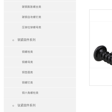
碳钢膨胀螺丝类
碳钢自攻螺钉类
压铆拉铆螺母类

铜紧固件系列
铜螺栓类
铜螺母类
铜垫圈类
铜螺钉类
铜六角螺柱类

钛紧固件系列