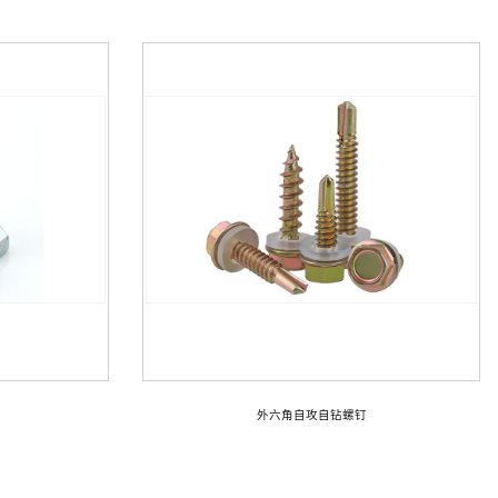
外六角自攻自钻螺钉