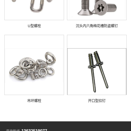
U型螺栓
沉头内六角梅花槽防盗螺钉
吊环螺栓
开口型拉钉
13632519077